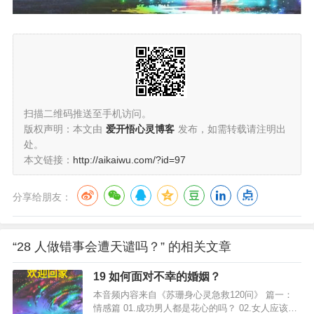
扫描二维码推送至手机访问。
版权声明：本文由
爱开悟心灵博客
发布，如需转载请注明出
处。
本文链接：
http://aikaiwu.com/?id=97
分享给朋友：
“28 人做错事会遭天谴吗？” 的相关文章
19 如何面对不幸的婚姻？
本音频内容来自《苏珊身心灵急救120问》 篇一：
情感篇 01.成功男人都是花心的吗？ 02.女人应该为