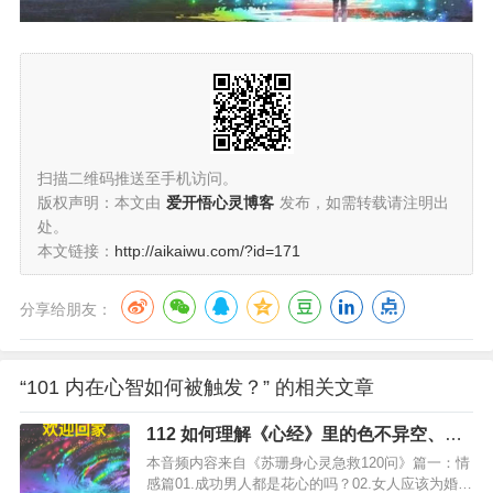
扫描二维码推送至手机访问。
版权声明：本文由
爱开悟心灵博客
发布，如需转载请注明出
处。
本文链接：
http://aikaiwu.com/?id=171
分享给朋友：
“101 内在心智如何被触发？” 的相关文章
112 如何理解《心经》里的色不异空、空
不异色？
本音频内容来自《苏珊身心灵急救120问》篇一：情
感篇01.成功男人都是花心的吗？02.女人应该为婚姻