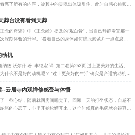
看完了所有的内容，被其中的灵魂出体吸引住。此时自感心跳频率
那个念头又被勾起（听朋友说闭黑关也可以灵魂出体，体验自性的
自性…
:天葬台没有看到天葬
正念的奇迹》中《正念经》提及的“观白骨”，当自己静静看完那一
次深刻体验的升华。“看着自己的身体如何膨胀淤紫并一点点腐
几线血肉附在骨头上。一直观到只剩下白骨。直至它慢慢坏掉，化
受自己内在所生…
的动机
纳德 沃尔什 著 李继宏 译 第二卷第253页 过上更美好的生活、
为什么不是好的动机呢？ “过上更美好的生活”确实是合适的动机。
确实是好的动机。但问题在…
--云居寺内观禅修感受与体悟
了一些心结，随后就回房间睡觉了。回顾一天的打坐状态，自感不
蛇尾的心态了，心里开始松懈开来，这个时候真的毛病就会很容易
有的事情都与自己有关，当你的内心松懈了，你的行为紧跟着就会
了想孩子了，心…
，镜子中有个我哎！镜子中有个我哎！”妈妈很开心，儿子的成长迈