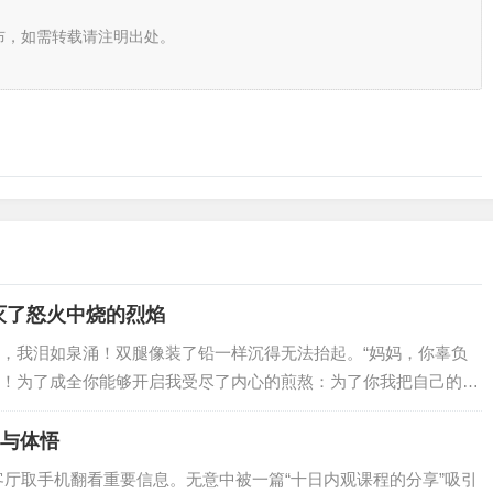
布，如需转载请注明出处。
灭了怒火中烧的烈焰
，我泪如泉涌！双腿像装了铅一样沉得无法抬起。“妈妈，你辜负
！为了成全你能够开启我受尽了内心的煎熬：为了你我把自己的老
的孩子撵回了老家！……而你却怀疑我？不相信我？质疑我？……
不应该了？这么…
受与体悟
来到客厅取手机翻看重要信息。无意中被一篇“十日内观课程的分享”吸引