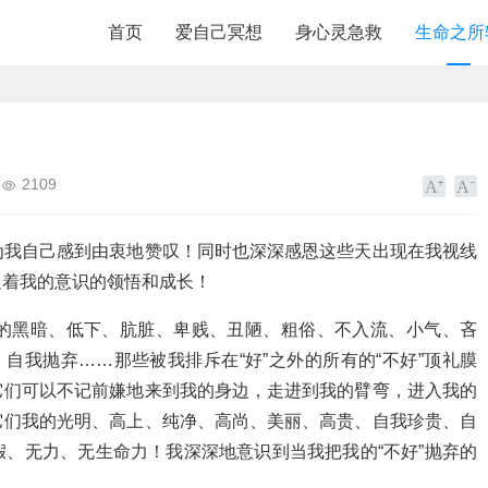
首页
爱自己冥想
身心灵急救
生命之所
2109
为我自己感到由衷地赞叹！同时也深深感恩这些天出现在我视线
促着我的意识的领悟和成长！
的黑暗、低下、肮脏、卑贱、丑陋、粗俗、不入流、小气、吝
自我抛弃……那些被我排斥在“好”之外的所有的“不好”顶礼膜
它们可以不记前嫌地来到我的身边，走进到我的臂弯，进入我的
它们我的光明、高上、纯净、高尚、美丽、高贵、自我珍贵、自
、无力、无生命力！我深深地意识到当我把我的“不好”抛弃的