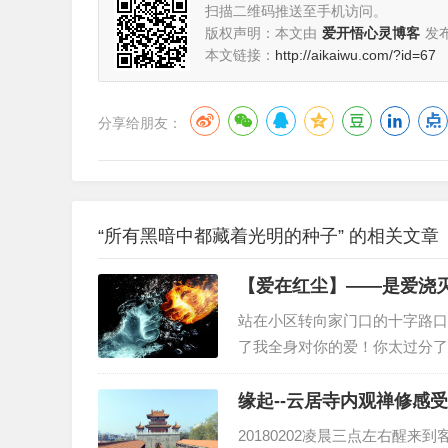
扫描二维码推送至手机访问。
版权声明：本文由
爱开悟心灵博客
发
本文链接：
http://aikaiwu.com/?id=67
分享给朋友：
“所有黑暗中都藏着光明的种子” 的相关文章
【爱在红尘】——是爱浇
站在小区转向家门口的十字路口
了我全身对你的爱！你太过分了
脸都赔了出去！为了你我把腿疼
我是你女儿，我会害你吗？你太
缘起--云居寺内观禅修感
20180202凌晨三点左右醒