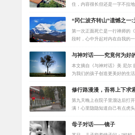
住，内容很长但还是一字不拉地
加快、力量加强！深埋在心中的
自由和无限。现在虽说可以拥抱
“冈仁波齐转山”遗憾之一
第一次正面死亡是一行禅师的《
段时，心中升起对内在自我的一
烂，然后一点点被蛆吃得只剩下
为尘土。”同时在此过程中去感
与神对话——究竟何为好
本文摘自《与神对话》美 尼尔 唐
为我们的孩子创造更美好的生活
为你们的孩子创造更美好的生活
修行路漫漫，吾将上下求索
第九天晚上在院子里溜达后打开
满！心里隐隐知道自己有点虎头
显现出来，就由着性子吧！（所
有慵懒的变化）此时也有些想家
母子对话——镜子
某日，儿子指着镜子问：“妈妈